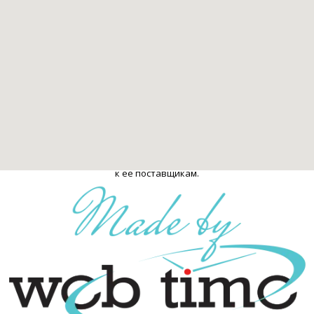
стоматологических клиник Израиля. Стоматология в Израиле. 2009-
2026
Все права защищены и охраняются законом. При полном или
частичном использовании материалов гиперссылка обязательна:
Справочник стоматологических клиник Израиля "TopDent.co.il" -
Стоматология в Израиле
Ответственность за использование сайта и соответствующей
информации лежит исключительно на поставщиках информации.
Рекомендуется проверить и уточнить информацию, обратившись
к ее поставщикам.