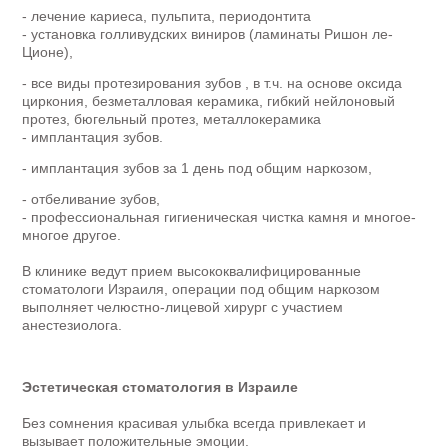
- лечение кариеса, пульпита, периодонтита
- установка голливудских виниров (ламинаты Ришон ле-
Ционе),
- все виды протезирования зубов , в т.ч. на основе оксида
циркония, безметалловая керамика, гибкий нейлоновый
протез, бюгельный протез, металлокерамика
- имплантация зубов.
- имплантация зубов за 1 день под общим наркозом,
- отбеливание зубов,
- профессиональная гигиеническая чистка камня
и многое-
многое другое.
В клинике ведут прием высококвалифицированные
стоматологи Израиля, операции
под общим наркозом
выполняет челюстно-лицевой хирург
с участием
анестезиолога
.
Эстетическая стоматология в Израиле
Без сомнения красивая улыбка всегда привлекает и
вызывает положительные эмоции.