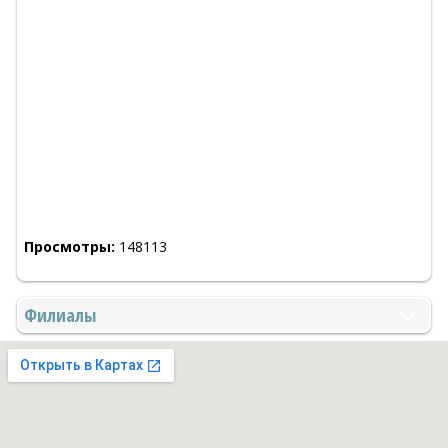
Просмотры:
148113
Филиалы
Стоматологи в Израиле на TopDent.co.il - Справочник