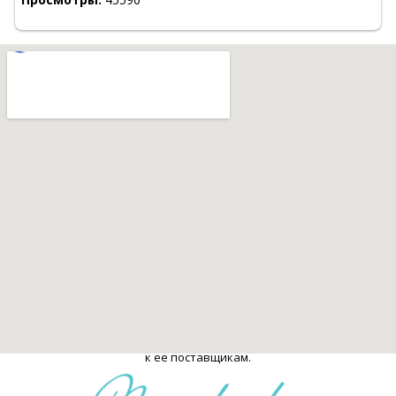
Стоматологи в Израиле на TopDent.co.il - Справочник
стоматологических клиник Израиля. Стоматология в Израиле. 2009-
2026
Все права защищены и охраняются законом. При полном или
частичном использовании материалов гиперссылка обязательна:
Справочник стоматологических клиник Израиля "TopDent.co.il" -
Стоматология в Израиле
Ответственность за использование сайта и соответствующей
информации лежит исключительно на поставщиках информации.
Рекомендуется проверить и уточнить информацию, обратившись
к ее поставщикам.