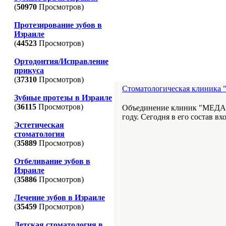
(
50970
Просмотров)
Протезирование зубов в
Израиле
(
44523
Просмотров)
Ортодонтия/Исправление
прикуса
(
37310
Просмотров)
Стоматологическая клиника
Зубные протезы в Израиле
(
36115
Просмотров)
Объединение клиник "МЕДАР
году. Сегодня в его состав вхо
Эстетическая
стоматология
(
35889
Просмотров)
Отбеливание зубов в
Израиле
(
35886
Просмотров)
Лечение зубов в Израиле
(
35459
Просмотров)
Детская стоматология в