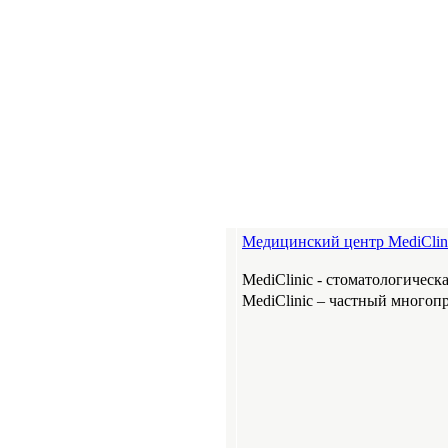
Медицинский центр MediClin
MediClinic - стоматологическ
MediClinic – частный много